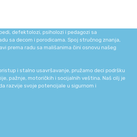
edi, defektolozi, psiholozi i pedagozi sa
adu sa decom i porodicama. Spoj stručnog znanja,
avi prema radu sa mališanima čini osnovu našeg
i pristup i stalno usavršavanje, pružamo deci podršku
e, pažnje, motoričkih i socijalnih veština. Naš cilj je
da razvije svoje potencijale u sigurnom i