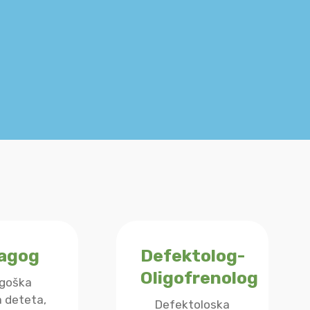
agog
Defektolog-
Oligofrenolog
goška
 deteta,
Defektoloska