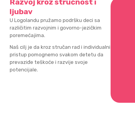
Razvoj kroz stručnost i
ljubav
U Logolandu pružamo podršku deci sa
različitim razvojnim i govorno-jezičkim
poremećajima.
Naš cilj je da kroz stručan rad i individualni
pristup pomognemo svakom detetu da
prevaziđe teškoće i razvije svoje
potencijale.