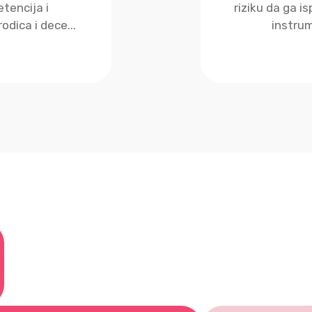
tencija i
riziku da ga is
odica i dece...
instrum