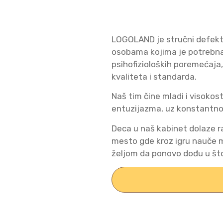
LOGOLAND je stručni defekt
osobama kojima je potrebna 
psihofizioloških poremećaja
kvaliteta i standarda.
Naš tim čine mladi i visokos
entuzijazma, uz konstantno
Deca u naš kabinet dolaze ra
mesto gde kroz igru nauče m
željom da ponovo dođu u š