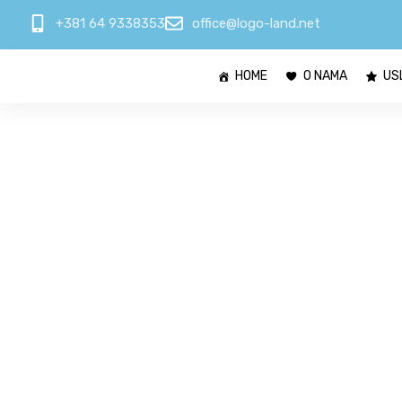
+381 64 9338353
office@logo-land.net
HOME
O NAMA
US