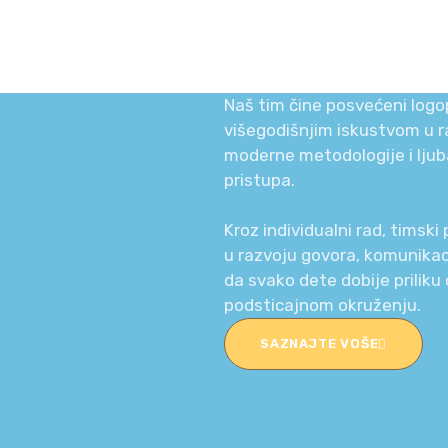
Naš tim čine posvećeni logop
višegodišnjim iskustvom u r
moderne metodologije i ljub
pristupa.
Kroz individualni rad, timsk
u razvoju govora, komunikacij
da svako dete dobije priliku 
podsticajnom okruženju.
SAZNAJTE VOŠE