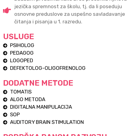
jezička spremnost za školu, tj. da li poseduju
osnovne preduslove za uspešno savladavanje
čitanja i pisanja u 1. razredu.
USLUGE
PSIHOLOG
PEDAGOG
LOGOPED
DEFEKTOLOG-OLIGOFRENOLOG
DODATNE METODE
TOMATIS
ALGO METODA
DIGITALNA MANIPULACIJA
SOP
AUDITORY BRAIN STIMULATION