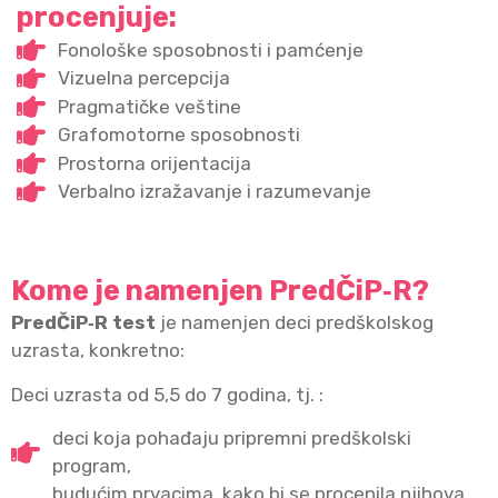
procenjuje:
Fonološke sposobnosti i pamćenje
Vizuelna percepcija
Pragmatičke veštine
Grafomotorne sposobnosti
Prostorna orijentacija
Verbalno izražavanje i razumevanje
Kome je namenjen PredČiP‑R?
PredČiP‑
R test
je namenjen deci predškolskog
uzrasta, konkretno:
Deci uzrasta od 5,5 do 7 godina, tj. :
deci koja pohađaju pripremni predškolski
program,
budućim prvacima, kako bi se procenila njihova