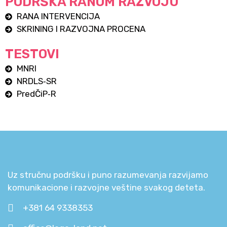
PODRŠKA RANOM RAZVOJU
RANA INTERVENCIJA
SKRINING I RAZVOJNA PROCENA
TESTOVI
MNRI
NRDLS‑SR
PredČiP‑R
Uz stručnu podršku i puno razumevanja razvijamo
komunikacione i razvojne veštine svakog deteta.
+381 64 9338353