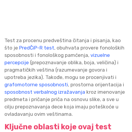
Test za procenu predveština čitanja i pisanja, kao
što je
PredČiP-R test
, obuhvata provere fonoloških
sposobnosti i fonološkog pamćenja,
vizuelne
percepcije
(prepoznavanje oblika, boja, veličina) i
pragmatičkih veština (razumevanje govora i
upotreba jezika). Takođe, mogu se procenjivati i
grafomotorne sposobnosti
, prostorna orijentacija i
sposobnost verbalnog izražavanja
kroz imenovanje
predmeta i pričanje priča na osnovu slike, a sve u
cilju prepoznavanja dece koja imaju poteškoće u
ovladavanju ovim veštinama.
Ključne oblasti koje ovaj test