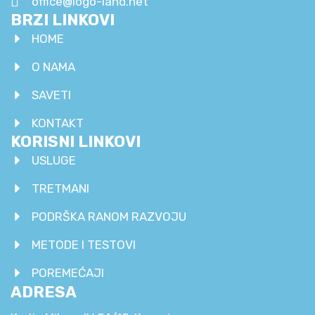
office@logo-land.net
BRZI LINKOVI
HOME
O NAMA
SAVETI
KONTAKT
KORISNI LINKOVI
USLUGE
TRETMANI
PODRŠKA RANOM RAZVOJU
METODE I TESTOVI
POREMEĆAJI
ADRESA